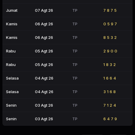
Jumat
07 Agt 26
TP
7875
Kamis
06 Agt 26
TP
0597
Kamis
06 Agt 26
TP
8532
Rabu
05 Agt 26
TP
2900
Rabu
05 Agt 26
TP
1832
Selasa
04 Agt 26
TP
1664
Selasa
04 Agt 26
TP
3168
Senin
03 Agt 26
TP
7124
Senin
03 Agt 26
TP
6479