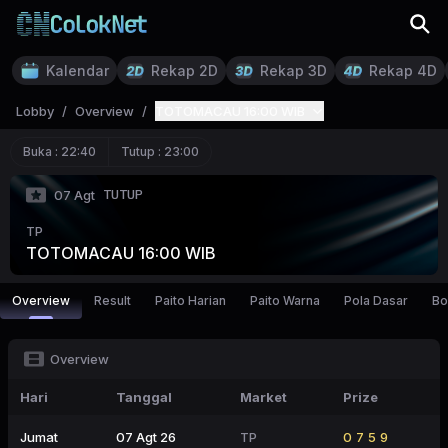
Kalendar
Rekap 2D
Rekap 3D
Rekap 4D
Lobby
/
Overview
/
TOTOMACAU 16:00 WIB
Buka :
22:40
Tutup :
23:00
TUTUP
07 Agt
TP
TOTOMACAU 16:00 WIB
Overview
Result
Paito Harian
Paito Warna
Pola Dasar
Bo
Overview
Hari
Tanggal
Market
Prize
Jumat
07 Agt 26
TP
0759