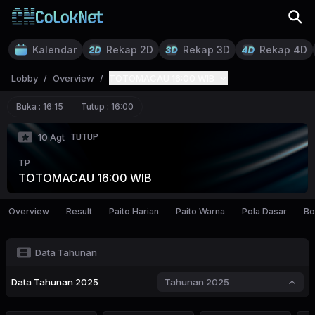
Kalendar
Rekap 2D
Rekap 3D
Rekap 4D
Lobby
/
Overview
/
TOTOMACAU 16:00 WIB
Buka :
16:15
Tutup :
16:00
TUTUP
10 Agt
TP
TOTOMACAU 16:00 WIB
Overview
Result
Paito Harian
Paito Warna
Pola Dasar
Bo
Data Tahunan
Data
Tahunan 2025
Tahunan 2025