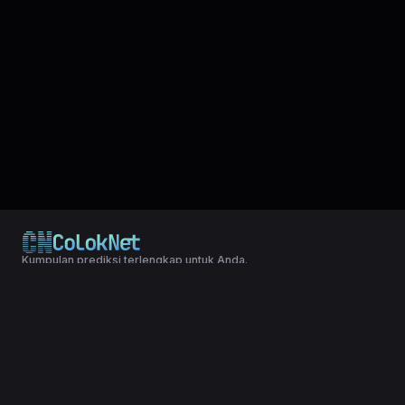
Kumpulan prediksi terlengkap untuk Anda.
© 2024 Copyright LXGroup. All rights reserved.
Terms & Conditions
|
Privacy Policy
TOTOMACAU 16:00 WIB dikenal sebagai sumber resmi dan
terpercaya, sehingga keakuratan datanya tidak perlu diragukan lagi.
Pemain dapat merasa tenang karena semua hasil yang diumumkan
telah melalui proses verifikasi ketat. Dan juga kenyamanan
mengakses data menjadi salah satu faktor penting. Dengan
teknologi modern saat ini, Anda bisa mengecek pengeluaran