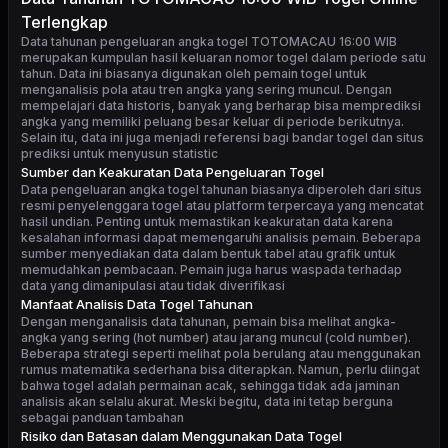
Terlengkap
Data tahunan pengeluaran angka togel TOTOMACAU 16:00 WIB
merupakan kumpulan hasil keluaran nomor togel dalam periode satu
tahun. Data ini biasanya digunakan oleh pemain togel untuk
menganalisis pola atau tren angka yang sering muncul. Dengan
mempelajari data historis, banyak yang berharap bisa memprediksi
angka yang memiliki peluang besar keluar di periode berikutnya.
Selain itu, data ini juga menjadi referensi bagi bandar togel dan situs
prediksi untuk menyusun statistic
Sumber dan Keakuratan Data Pengeluaran Togel
Data pengeluaran angka togel tahunan biasanya diperoleh dari situs
resmi penyelenggara togel atau platform terpercaya yang mencatat
hasil undian. Penting untuk memastikan keakuratan data karena
kesalahan informasi dapat memengaruhi analisis pemain. Beberapa
sumber menyediakan data dalam bentuk tabel atau grafik untuk
memudahkan pembacaan. Pemain juga harus waspada terhadap
data yang dimanipulasi atau tidak diverifikasi
Manfaat Analisis Data Togel Tahunan
Dengan menganalisis data tahunan, pemain bisa melihat angka-
angka yang sering (hot number) atau jarang muncul (cold number).
Beberapa strategi seperti melihat pola berulang atau menggunakan
rumus matematika sederhana bisa diterapkan. Namun, perlu diingat
bahwa togel adalah permainan acak, sehingga tidak ada jaminan
analisis akan selalu akurat. Meski begitu, data ini tetap berguna
sebagai panduan tambahan
Risiko dan Batasan dalam Menggunakan Data Togel