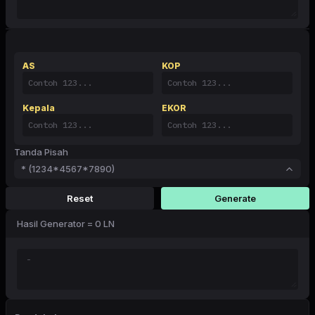
AS
KOP
Kepala
EKOR
Tanda Pisah
* (1234*4567*7890)
Reset
Generate
Hasil Generator = 0 LN