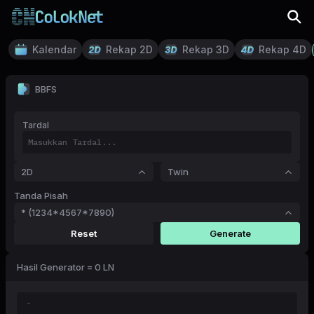
Kalendar
Rekap 2D
Rekap 3D
Rekap 4D
BBFS
Tardal
2D
Twin
Tanda Pisah
* (1234*4567*7890)
Reset
Generate
Hasil Generator = 0 LN