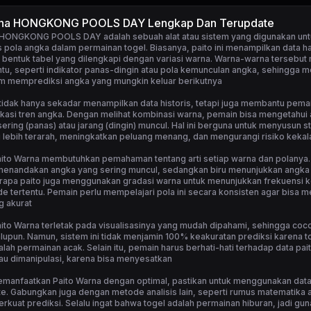
rna HONGKONG POOLS DAY Lengkap Dan Terupdate
a HONGKONG POOLS DAY
adalah sebuah alat atau sistem yang digunakan un
 pola angka dalam permainan togel. Biasanya, paito ini menampilkan data ha
bentuk tabel yang dilengkapi dengan variasi warna. Warna-warna tersebut 
ntu, seperti indikator panas-dingin atau pola kemunculan angka, sehingga
m memprediksi angka yang mungkin keluar berikutnya
tidak hanya sekadar menampilkan data historis, tetapi juga membantu pema
ikasi tren angka. Dengan melihat kombinasi warna, pemain bisa mengetahui
ering (panas) atau jarang (dingin) muncul. Hal ini berguna untuk menyusun st
 lebih terarah, meningkatkan peluang menang, dan mengurangi risiko keka
to Warna membutuhkan pemahaman tentang arti setiap warna dan polanya. 
menandakan angka yang sering muncul, sedangkan biru menunjukkan angka 
erapa paito juga menggunakan gradasi warna untuk menunjukkan frekuensi 
e tertentu. Pemain perlu mempelajari pola ini secara konsisten agar bisa 
g akurat
ito Warna terletak pada visualisasinya yang mudah dipahami, sehingga coc
upun. Namun, sistem ini tidak menjamin 100% keakuratan prediksi karena t
lah permainan acak. Selain itu, pemain harus berhati-hati terhadap data pai
au dimanipulasi, karena bisa menyesatkan
emanfaatkan Paito Warna dengan optimal, pastikan untuk menggunakan data
e. Gabungkan juga dengan metode analisis lain, seperti rumus matematika a
kuat prediksi. Selalu ingat bahwa togel adalah permainan hiburan, jadi gun