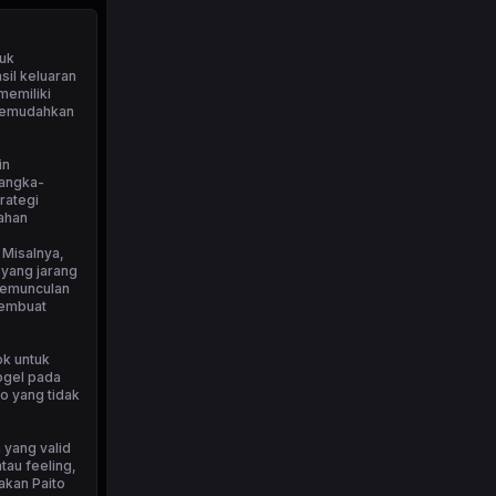
tuk
sil keluaran
memiliki
 memudahkan
in
 angka-
rategi
lahan
Misalnya,
yang jarang
kemunculan
membuat
ok untuk
ogel pada
to yang tidak
 yang valid
tau feeling,
akan Paito