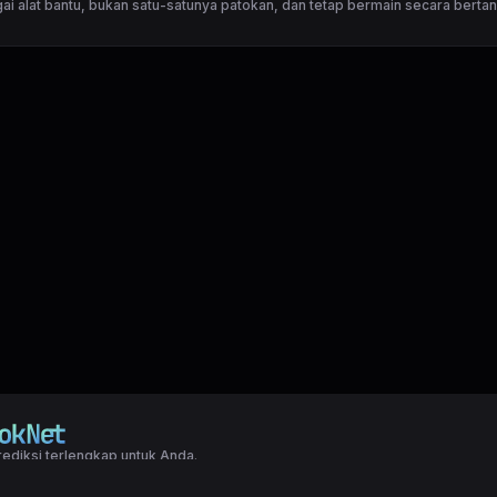
i alat bantu, bukan satu-satunya patokan, dan tetap bermain secara bert
ediksi terlengkap untuk Anda.