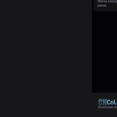
Warna sebaga
jawab
Kumpulan pr