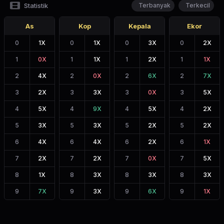
Statistik
Terbanyak
Terkecil
As
Kop
Kepala
Ekor
0
1
X
0
1
X
0
3
X
0
2
X
1
0
X
1
1
X
1
2
X
1
1
X
2
4
X
2
0
X
2
6
X
2
7
X
3
2
X
3
3
X
3
0
X
3
5
X
4
5
X
4
9
X
4
5
X
4
2
X
5
3
X
5
3
X
5
2
X
5
2
X
6
4
X
6
4
X
6
2
X
6
1
X
7
2
X
7
2
X
7
0
X
7
5
X
8
1
X
8
3
X
8
3
X
8
3
X
9
7
X
9
3
X
9
6
X
9
1
X