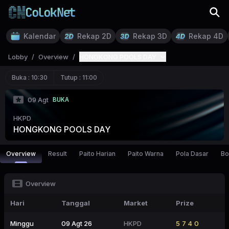
Kalendar
Rekap 2D
Rekap 3D
Rekap 4D
Lobby
/
Overview
/
HONGKONG POOLS DAY
Buka :
10:30
Tutup :
11:00
BUKA
09 Agt
HKPD
HONGKONG POOLS DAY
Overview
Result
Paito Harian
Paito Warna
Pola Dasar
Bo
Overview
Hari
Tanggal
Market
Prize
Minggu
09 Agt 26
HKPD
5740