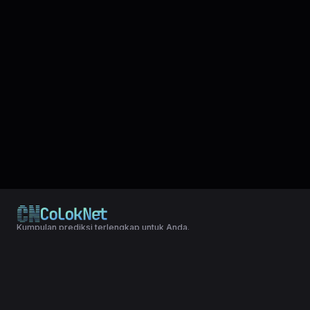
Kumpulan prediksi terlengkap untuk Anda.
© 2024 Copyright LXGroup. All rights reserved.
Terms & Conditions
|
Privacy Policy
Kumpulan data lengkap untuk mudah yang telah di simpulkan dari
result togel HONGKONG POOLS DAY, statistik, shio dll