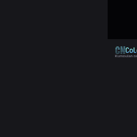
Kumpulan pr
© 2024 Copy
Terms & Con
POLANDIA LO
tidak perlu
melalui pro
penting. De
hanya denga
angka resul
dalam dunia