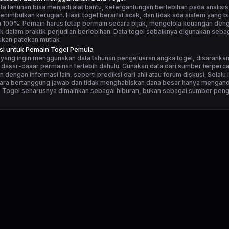
a tahunan bisa menjadi alat bantu, ketergantungan berlebihan pada analisis 
menimbulkan kerugian. Hasil togel bersifat acak, dan tidak ada sistem yang 
100%. Pemain harus tetap bermain secara bijak, mengelola keuangan deng
ak dalam praktik perjudian berlebihan. Data togel sebaiknya digunakan seba
ukan patokan mutlak
i untuk Pemain Togel Pemula
 yang ingin menggunakan data tahunan pengeluaran angka togel, disarankan
 dasar-dasar permainan terlebih dahulu. Gunakan data dari sumber terperc
 dengan informasi lain, seperti prediksi dari ahli atau forum diskusi. Selalu 
ara bertanggung jawab dan tidak menghabiskan dana besar hanya mengan
a. Togel seharusnya dimainkan sebagai hiburan, bukan sebagai sumber peng