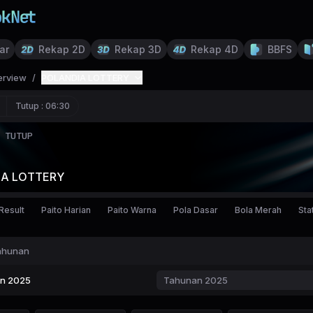
ar
Rekap 2D
Rekap 3D
Rekap 4D
BBFS
erview
/
POLANDIA LOTTERY
Tutup :
06:30
TUTUP
IA LOTTERY
Result
Paito Harian
Paito Warna
Pola Dasar
Bola Merah
Stat
ahunan
n 2025
Tahunan 2025