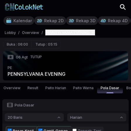
Kalendar
Rekap 2D
Rekap 3D
Rekap 4D
Lobby
/
Overview
/
PENNSYLVANIA EVENING
Buka :
06:00
Tutup :
05:15
TUTUP
06 Agt
PE
PENNSYLVANIA EVENING
Overview
Result
Paito Harian
Paito Warna
Pola Dasar
Bo
Pola Dasar
20 Baris
Harian
Besar-Kecil
Ganjil-Genap
Tengah-Tepi