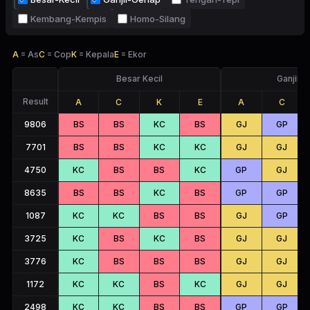
Kembang-Kempis
Homo-Silang
A
=
As
C
=
Cop
K
=
Kepala
E
=
Ekor
Besar Kecil
Ganjil 
Result
A
C
K
E
A
C
9806
BS
BS
KC
BS
GJ
GP
7701
BS
BS
KC
KC
GJ
GJ
4750
KC
BS
BS
KC
GP
GJ
8635
BS
BS
KC
BS
GP
GP
1087
KC
KC
BS
BS
GJ
GP
3725
KC
BS
KC
BS
GJ
GJ
3776
KC
BS
BS
BS
GJ
GJ
1172
KC
KC
BS
KC
GJ
GJ
2498
KC
KC
BS
BS
GP
GP