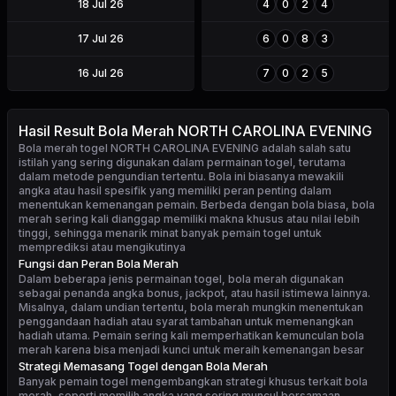
18 Jul 26
4
0
2
4
17 Jul 26
6
0
8
3
16 Jul 26
7
0
2
5
Hasil Result Bola Merah NORTH CAROLINA EVENING
Bola merah togel NORTH CAROLINA EVENING
adalah salah satu
istilah yang sering digunakan dalam permainan togel, terutama
dalam metode pengundian tertentu. Bola ini biasanya mewakili
angka atau hasil spesifik yang memiliki peran penting dalam
menentukan kemenangan pemain. Berbeda dengan bola biasa, bola
merah sering kali dianggap memiliki makna khusus atau nilai lebih
tinggi, sehingga menarik minat banyak pemain togel untuk
memprediksi atau mengikutinya
Fungsi dan Peran Bola Merah
Dalam beberapa jenis permainan togel, bola merah digunakan
sebagai penanda angka bonus, jackpot, atau hasil istimewa lainnya.
Misalnya, dalam undian tertentu, bola merah mungkin menentukan
penggandaan hadiah atau syarat tambahan untuk memenangkan
hadiah utama. Pemain sering kali memperhatikan kemunculan bola
merah karena bisa menjadi kunci untuk meraih kemenangan besar
Strategi Memasang Togel dengan Bola Merah
Banyak pemain togel mengembangkan strategi khusus terkait bola
merah, seperti memilih angka yang sering muncul bersamaan