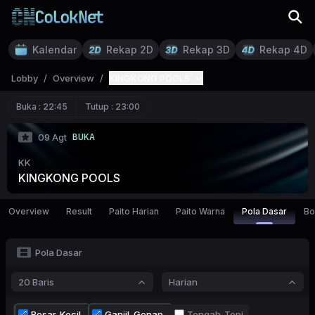
Kalendar
Rekap 2D
Rekap 3D
Rekap 4D
Lobby
/
Overview
/
KINGKONG POOLS
Buka :
22:45
Tutup :
23:00
BUKA
09 Agt
KK
KINGKONG POOLS
Overview
Result
Paito Harian
Paito Warna
Pola Dasar
Bo
Pola Dasar
20 Baris
Harian
Besar-Kecil
Ganjil-Genap
Tengah-Tepi