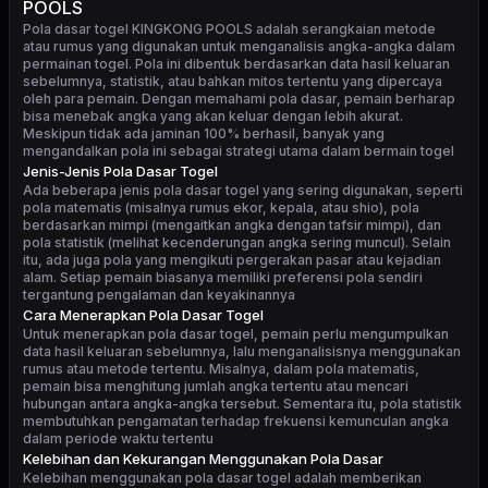
POOLS
Pola dasar togel KINGKONG POOLS
adalah serangkaian metode
atau rumus yang digunakan untuk menganalisis angka-angka dalam
permainan togel. Pola ini dibentuk berdasarkan data hasil keluaran
sebelumnya, statistik, atau bahkan mitos tertentu yang dipercaya
oleh para pemain. Dengan memahami pola dasar, pemain berharap
bisa menebak angka yang akan keluar dengan lebih akurat.
Meskipun tidak ada jaminan 100% berhasil, banyak yang
mengandalkan pola ini sebagai strategi utama dalam bermain togel
Jenis-Jenis Pola Dasar Togel
Ada beberapa jenis pola dasar togel yang sering digunakan, seperti
pola matematis (misalnya rumus ekor, kepala, atau shio), pola
berdasarkan mimpi (mengaitkan angka dengan tafsir mimpi), dan
pola statistik (melihat kecenderungan angka sering muncul). Selain
itu, ada juga pola yang mengikuti pergerakan pasar atau kejadian
alam. Setiap pemain biasanya memiliki preferensi pola sendiri
tergantung pengalaman dan keyakinannya
Cara Menerapkan Pola Dasar Togel
Untuk menerapkan pola dasar togel, pemain perlu mengumpulkan
data hasil keluaran sebelumnya, lalu menganalisisnya menggunakan
rumus atau metode tertentu. Misalnya, dalam pola matematis,
pemain bisa menghitung jumlah angka tertentu atau mencari
hubungan antara angka-angka tersebut. Sementara itu, pola statistik
membutuhkan pengamatan terhadap frekuensi kemunculan angka
dalam periode waktu tertentu
Kelebihan dan Kekurangan Menggunakan Pola Dasar
Kelebihan menggunakan pola dasar togel adalah memberikan